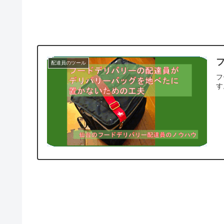
配達員のツール
フ
す