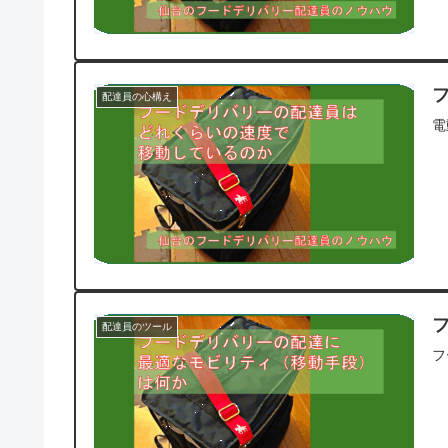
配達員の心構え
電
配達員のツール
フ