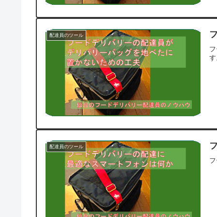
配達員のツール
フ
す
配達員のツール
フ