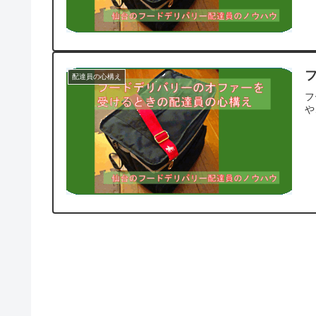
配達員の心構え
フ
や