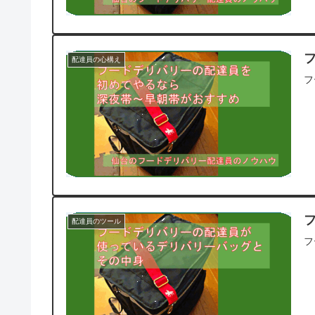
配達員の心構え
フ
配達員のツール
フ