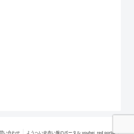
問い合わせ
ようへい＠赤い服のポータル youhei_red portal